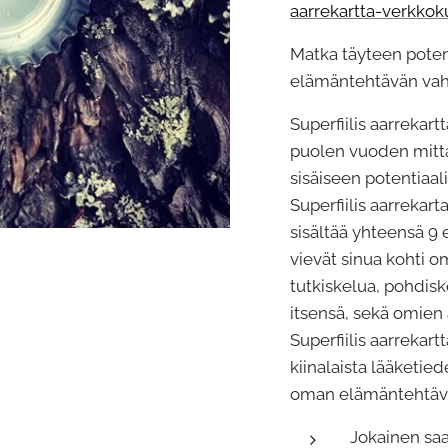
aarrekartta-verkko
Matka täyteen poten
elämäntehtävän vah
Superfiilis aarrekart
puolen vuoden mit
sisäiseen potentiaali
Superfiilis aarrekar
sisältää yhteensä 9 e
vievät sinua kohti o
tutkiskelua, pohdisk
itsensä, sekä omien 
Superfiilis aarrekar
kiinalaista lääketiede
oman elämäntehtävä
Jokainen saa