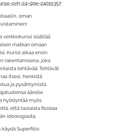
kurssi-ovh-24-90e-24015357
tiaaliin, oman
vistaminen!
ta verkkokurssi sisältää
taisen matkan omaan
isi. Kurssi alkaa ensin
tan rakentamisena, joka
rilaista tehtävää. Tehtävät
maa itsesi, henkistä
elua ja pysähtymistä
ajatustensa äärelle.
tta hyödyntää myös
ttä, että taolaista filosiaa
n ideologiasta.
 käydä Superfiilis