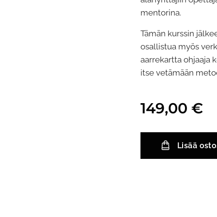
mentorina.
Tämän kurssin jälke
osallistua myös verk
aarrekartta ohjaaja 
itse vetämään metod
149,00
€
Lisää osto