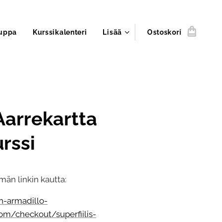
uppa
Kurssikalenteri
Lisää
Ostoskori
Aarrekartta
rssi
män linkin kautta:
en-armadillo-
m/checkout/superfiilis-