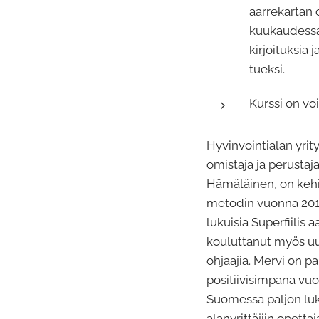
aarrekartan 
kuukaudessa
kirjoituksia 
tueksi.
Kurssi on v
Hyvinvointialan yrity
omistaja ja perusta
Hämäläinen, on kehit
metodin vuonna 2015
lukuisia Superfiilis a
kouluttanut myös uus
ohjaajia. Mervi on pa
positiivisimpana vuo
Suomessa paljon luku
alanyrittäjiin opetta