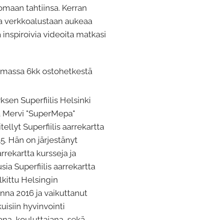
omaan tahtiinsa. Kerran
 verkkoalustaan aukeaa
ja inspiroivia videoita matkasi
oimassa 6kk ostohetkestä
ksen Superfiilis Helsinki
ja Mervi "SuperMepa"
ellyt Superfiilis aarrekartta
. Hän on järjestänyt
arrekartta kursseja ja
ia Superfiilis aarrekartta
lkittu Helsingin
nna 2016 ja vaikuttanut
isiin hyvinvointi
jana, kouluttajana, sekä