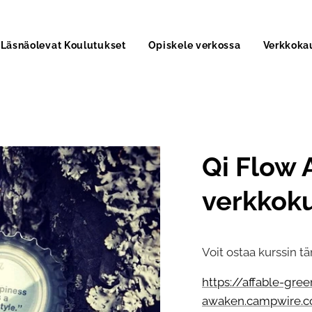
Läsnäolevat Koulutukset
Opiskele verkossa
Verkkoka
Qi Flow 
verkkoku
Voit ostaa kurssin tä
https://affable-gre
awaken.campwire.co