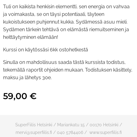
Tuli on kaikista henkisin elementti, sen energia on vahvaa
ja voimakasta, se on täysi potentiaali, täyteen
kukoistukseen puhjennut kukka. Sydämessä asuu mieli.
Sydämen tärkein tehtävä on elämästä riemuitseminen ja
heittäytyminen elämään!
Kurssi on käytössäsi 6kk ostohetkestä
Sinulla on mahdollisuus saada tästä kurssista todistus,
tekemällä raportit ohjeiden mukaan. Todistuksen käsittely,
maksu ja lähetys 30e.
59,00
€
SuperFiilis Helsinki / Mariankatu 15 / 00170 Helsinki /
mervi@superfiilis.fi / 040 5784406 / www.superfiilis.fi